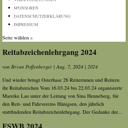
SPONSOREN
DATENSCHUTZERKLÄRUNG
IMPRESSUM
Seite wählen
Reitabzeichenlehrgang 2024
von
Bryan Poffenberger
|
Aug. 7, 2024
|
2024
Und wieder bringt Osterhase 26 Reiterinnen und Reitern
ihr Reitabzeichen Vom 16.03.24 bis 22.03.24 organisierte
Mareike Lau unter der Leitung von Sina Henneberg, für
den Reit- und Fahrvereins Hänigsen, den jährlich
stattfindenden Reitabzeichenlehrgang. Der Gedanke der...
FSWB 2024