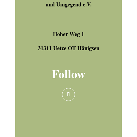
und Umgegend e.V.
Hoher Weg 1
31311 Uetze OT Hänigsen
Follow