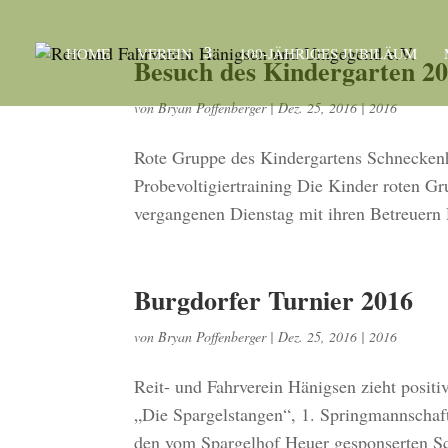
HOME
VEREIN
100-JÄHRIGES JUBILÄUM
Besuch des Kindergarten 2
von
Bryan Poffenberger
|
Dez. 25, 2016
|
2016
Rote Gruppe des Kindergartens Schnecken
Probevoltigiertraining Die Kinder roten 
vergangenen Dienstag mit ihren Betreuern 
Burgdorfer Turnier 2016
von
Bryan Poffenberger
|
Dez. 25, 2016
|
2016
Reit- und Fahrverein Hänigsen zieht positi
„Die Spargelstangen“, 1. Springmannschaft
den vom Spargelhof Heuer gesponserten Sc