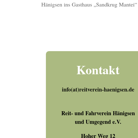
Hänigsen ins Gasthaus „Sandkrug Mantei“ 
Kontakt
info(at)reitverein-haenigsen.de
Reit- und Fahrverein Hänigsen
und Umgegend e.V.
Hoher Weg 12