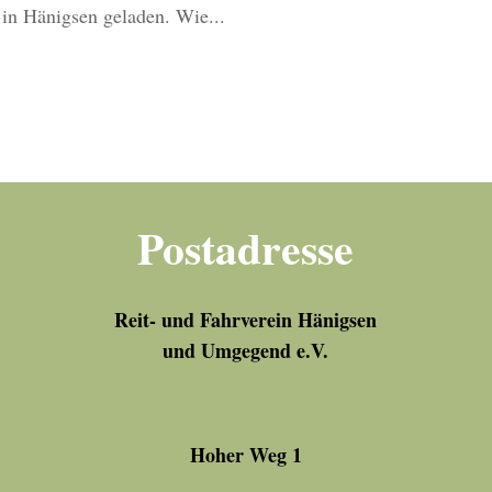
in Hänigsen geladen. Wie...
Postadresse
Reit- und Fahrverein Hänigsen
und Umgegend e.V.
Hoher Weg 1