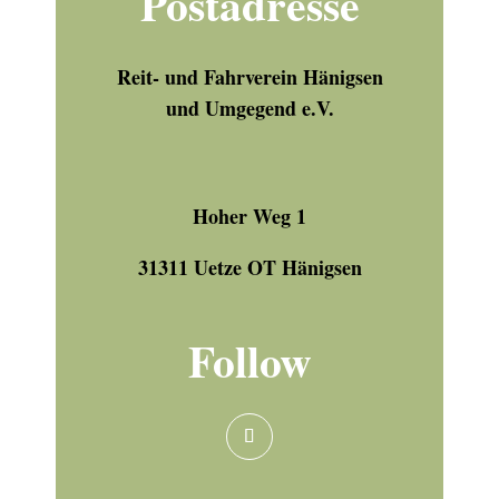
Postadresse
Reit- und Fahrverein Hänigsen
und Umgegend e.V.
Hoher Weg 1
31311 Uetze OT Hänigsen
Follow