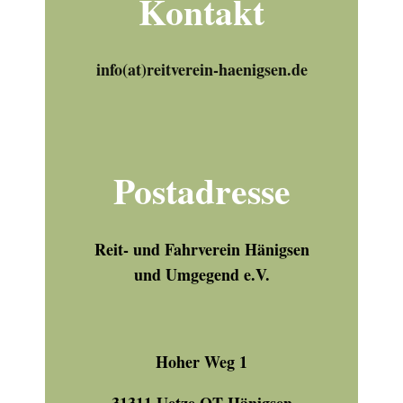
Kontakt
info(at)reitverein-haenigsen.de
Postadresse
Reit- und Fahrverein Hänigsen
und Umgegend e.V.
Hoher Weg 1